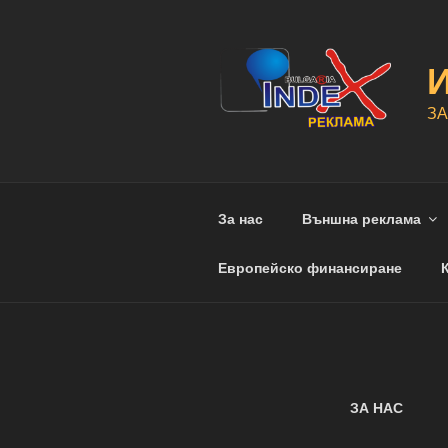
Напред
към
съдържанието
ЗА
За нас
Външна реклама
Европейско финансиране
ЗА НАС