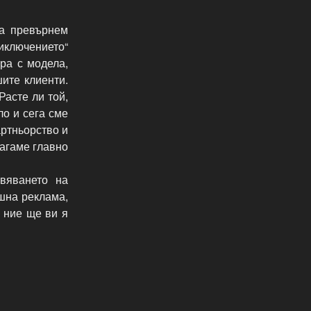
да превърнем
иключението“
ра с модела,
ите клиенти.
Расте ли той,
ло и сега сме
артньорство и
агаме главно
вяването на
шна реклама,
– ние ще ви я