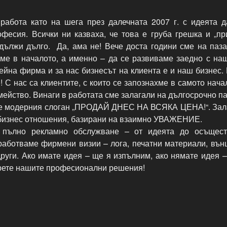
работа като на шега през далечната 2007 г. с идеята 
офесия. Всички ни казваха, че това е груба грешка и „пр
дължи дълго. Да, ама не! Вече доста години сме на паза
хме в началото, а именно – да се развиваме заедно с наш
йна фирма и за нас бизнесът на клиента е и наш бизнес. 
! С нас са клиентите, с които се запознахме в самото нача
мейство. Винаги в работата сме залагали на дългосрочно п
е модерния слоган „ПРОДАЙ ДНЕС НА ВСЯКА ЦЕНА!“. Зал
 бизнес отношения, базирани на взаимно УВАЖЕНИЕ.
 пълно рекламно обслужване – от идеята до осъщест
работваме фирмени визии – лога, печатни материали, вън
руги. Ако имате идея – ще я изпълним, ако нямате идея 
рете нашите професионални решения!