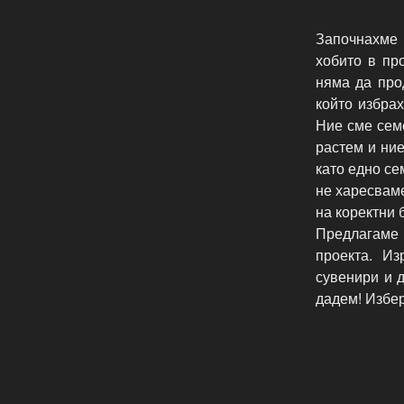
Започнахме 
хобито в пр
няма да про
който избра
Ние сме семе
растем и ние
като едно се
не харесвам
на коректни
Предлагаме
проекта. Из
сувенири и д
дадем! Избе