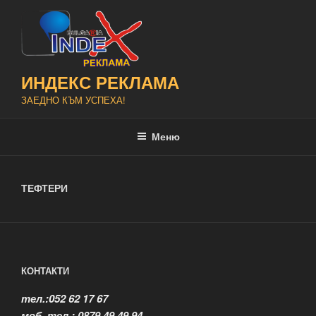
Напред
към
съдържанието
ИНДЕКС РЕКЛАМА
ЗАЕДНО КЪМ УСПЕХА!
Меню
ТЕФТЕРИ
КОНТАКТИ
тел.:052 62 17 67
моб. тел.: 0879 49 49 94